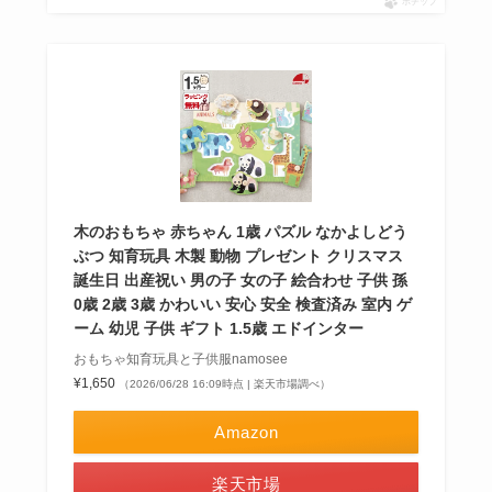
ポチップ
木のおもちゃ 赤ちゃん 1歳 パズル なかよしどう
ぶつ 知育玩具 木製 動物 プレゼント クリスマス
誕生日 出産祝い 男の子 女の子 絵合わせ 子供 孫
0歳 2歳 3歳 かわいい 安心 安全 検査済み 室内 ゲ
ーム 幼児 子供 ギフト 1.5歳 エドインター
おもちゃ知育玩具と子供服namosee
¥1,650
（2026/06/28 16:09時点 | 楽天市場調べ）
Amazon
楽天市場