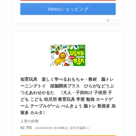
Yahooショッピング
ポチップ
知育玩具 楽しく学べるおもちゃ・教材 脳トレ
ーニングトイ 頭脳開発プラス ひらがなどうぶ
つえあわせかるた 〈大人・子供向け 子供用 子
ども こども 幼児用 教育玩具 学習 勉強 カードゲ
ーム テーブルゲーム べんきょう 脳トレ 歌留多 加
留多 カルタ〉
人形の鈴勝
¥2,750
（2026/06/28 16:09時点 | 楽天市場調べ）