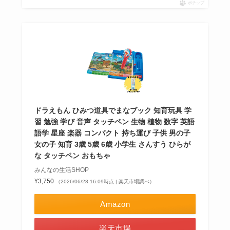
ポチップ
ドラえもん ひみつ道具でまなブック 知育玩具 学
習 勉強 学び 音声 タッチペン 生物 植物 数字 英語
語学 星座 楽器 コンパクト 持ち運び 子供 男の子
女の子 知育 3歳 5歳 6歳 小学生 さんすう ひらが
な タッチペン おもちゃ
みんなの生活SHOP
¥3,750
（2026/06/28 16:09時点 | 楽天市場調べ）
Amazon
楽天市場